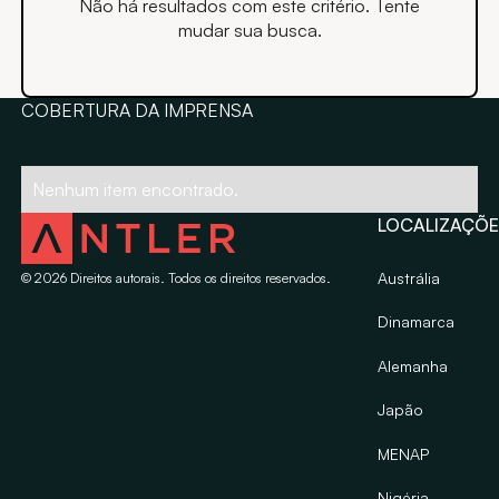
Não há resultados com este critério. Tente
mudar sua busca.
COBERTURA DA IMPRENSA
Nenhum item encontrado.
LOCALIZAÇÕE
Austrália
©
2026
Direitos autorais. Todos os direitos reservados.
Dinamarca
Alemanha
Japão
MENAP
Nigéria