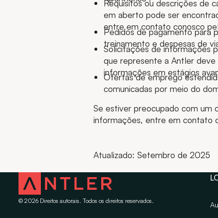
Requisitos ou descrições de c
em aberto pode ser encontra
entre em contato conosco pel
Pedidos de pagamento para par
treinamento e despesas de via
Solicitações de informações p
que represente a Antler deve 
informações em estágios ava
Ofertas de emprego estendida
comunicadas por meio do domí
Se estiver preocupado com um co
informações, entre em contato 
Atualizado: Setembro de 2025
L
©
2026
Direitos autorais. Todos os direitos reservados.
Au