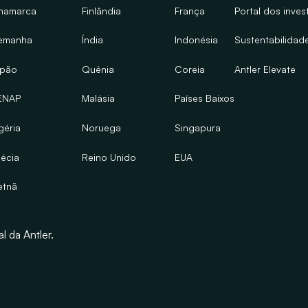
namarca
Finlândia
França
Portal dos inves
emanha
Índia
Indonésia
Sustentabilidad
apão
Quênia
Coreia
Antler Elevate
ENAP
Malásia
Países Baixos
géria
Noruega
Singapura
écia
Reino Unido
EUA
etnã
l da Antler.