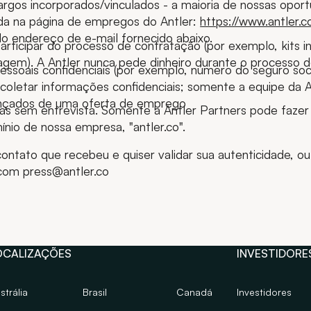
argos incorporados/vinculados - a maioria de nossas opor
da na página de empregos do Antler:
https://www.antler.c
o endereço de e-mail fornecido abaixo.
ticipar do processo de contratação (por exemplo, kits in
gem). A Antler nunca pede dinheiro durante o processo de
essoais confidenciais (por exemplo, número do seguro soc
coletar informações confidenciais; somente a equipe da An
nçados de uma oferta de emprego
s sem entrevista. Somente a Antler Partners pode fazer
nio de nossa empresa, "antler.co".
ntato que recebeu e quiser validar sua autenticidade, ou
com press@antler.co
OCALIZAÇÕES
INVESTIDORE
strália
Brasil
Canadá
Investidores