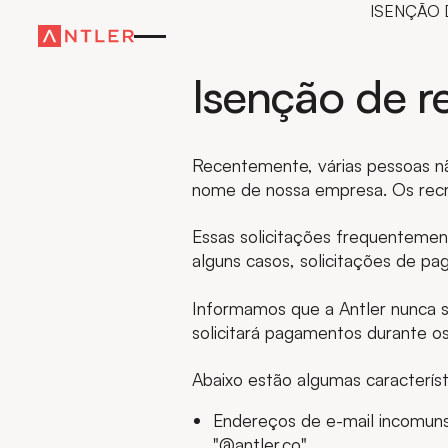
ISENÇÃO 
Isenção de r
Recentemente, várias pessoas n
nome de nossa empresa. Os recru
Essas solicitações frequentement
alguns casos, solicitações de p
Informamos que a Antler nunca so
solicitará pagamentos durante o
Abaixo estão algumas caracterís
Endereços de e-mail incomuns
"@antler.co".