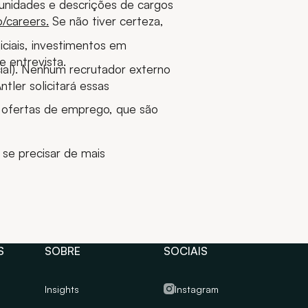
tunidades e descrições de cargos
o/careers.
Se não tiver certeza,
iciais, investimentos em
 entrevista.
ial). Nenhum recrutador externo
tler solicitará essas
 ofertas de emprego, que são
 se precisar de mais
S
SOBRE
SOCIAIS
Insights
Instagram